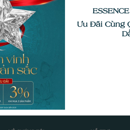
ESSENCE
Ưu Đãi Cùng 
D
HELIA
chúng tôi.