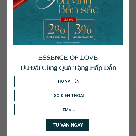
Nhẫn Cưới Flux ND149 –
Nhẫn Cưới Eternity
ND150
ND145 – ND146
14.200.000
₫
16.000.000
₫
ESSENCE OF LOVE
Ưu Đãi Cùng Quà Tặng Hấp Dẫn
Nhẫn Cưới Weave ND140
Nhẫn Cưới V-Promise
– ND142
ND139 – ND141
11.400.000
₫
14.700.000
₫