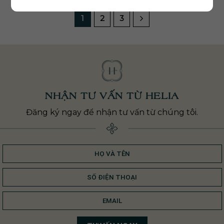
1
2
3
NHẬN TƯ VẤN TỪ HELIA
Đăng ký ngay để nhận tư vấn từ chúng tôi.