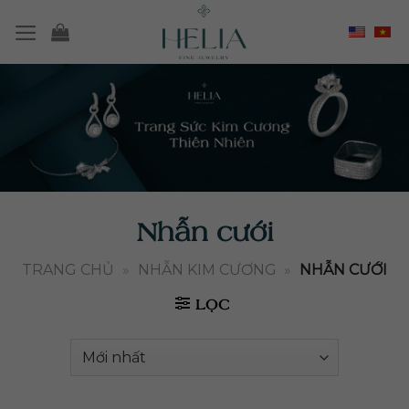
Chuyển
đến
nội
dung
Nhẫn cưới
TRANG CHỦ
»
NHẪN KIM CƯƠNG
»
NHẪN CƯỚI
LỌC