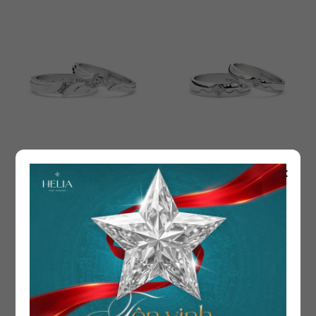
Nhẫn Cưới Song Wave
Nhẫn Cưới Evermount
×
ND151 – ND152
ND147 – ND148
14.100.000
₫
14.100.000
₫