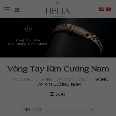
Chuyển
đến
nội
dung
Vòng Tay Kim Cương Nam
TRANG CHỦ
»
VÒNG TAY KIM CƯƠNG
»
VÒNG
TAY KIM CƯƠNG NAM
LỌC