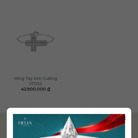
Vòng Tay Kim Cương
VT032
42.900.000
₫
×