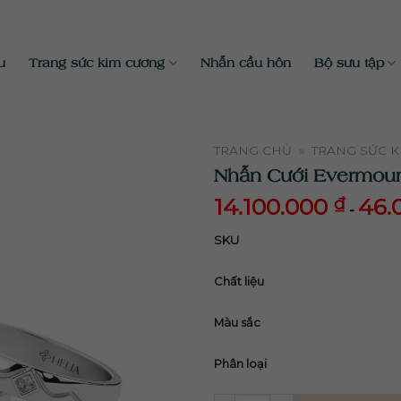
u
Trang sức kim cương
Nhẫn cầu hôn
Bộ sưu tập
TRANG CHỦ
»
TRANG SỨC 
Nhẫn Cưới Evermou
14.100.000
₫
46.
-
14.100.000
46.0
₫
SKU
Chất liệu
Màu sắc
Phân loại