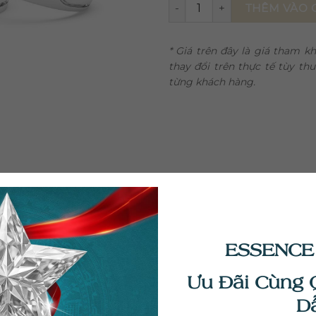
Nhẫn Cưới Evermount ND147
THÊM VÀO 
* Giá trên đây là giá tham 
thay đổi trên thực tế tùy th
từng khách hàng.
ESSENCE
Ưu Đãi Cùng 
D