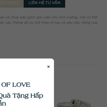
 - ND148 số lượng
LIÊN HỆ TƯ VẤN
GIỎ HÀNG
khảo và chưa bao gồm giá viên chủ kim cương. Giá có thể
uộc vào thông số cụ thể theo ni tay và yêu cầu riêng của
×
 OF LOVE
Quà Tặng Hấp
ẫn