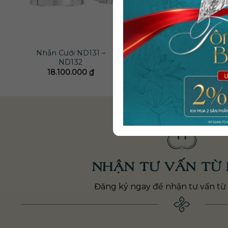
Nhẫn Cưới ND131 –
Nhẫn Cưới
ND132
Appointment
18.100.000
₫
28.300.000
₫
NHẬN TƯ VẤN TỪ 
Đăng ký ngay để nhận tư vấn từ 