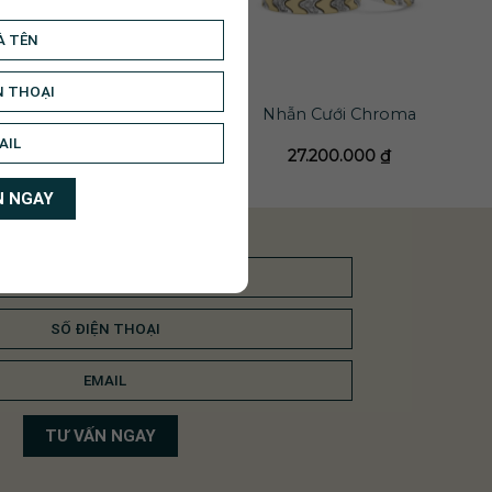
Nhẫn Cưới The
Nhẫn Cưới Chroma
Serendipoty
26.200.000
₫
27.200.000
₫