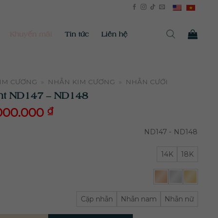
Khuyến mãi
Tin tức
Liên hệ
KIM CƯƠNG
»
NHẪN KIM CƯƠNG
»
NHẪN CƯỚI
nt ND147 – ND148
000.000
₫
00.000
₫
ND147 - ND148
14K
18K
Cặp nhẫn
Nhẫn nam
Nhẫn nữ