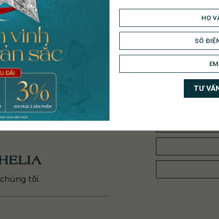
Nhẫn Cưới ND143 –
Nhẫn Cưới V-Promise
ND144
ND139 – ND141
10.900.000
₫
14.700.000
₫
HELIA
chúng tôi.