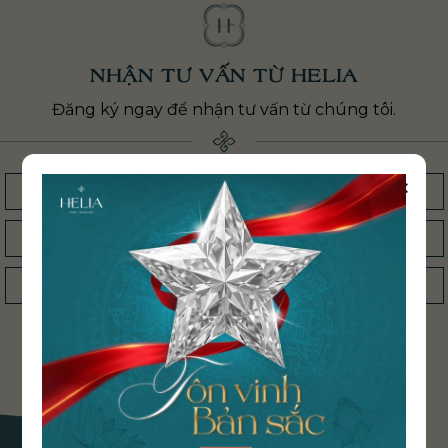
NHẬN TƯ VẤN TỪ HELIA
Đăng ký ngay để nhận tư vấn từ chúng tôi.
×