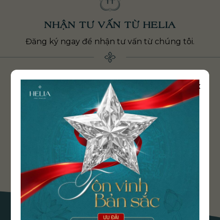
NHẬN TƯ VẤN TỪ HELIA
Đăng ký ngay để nhận tư vấn từ chúng tôi.
×