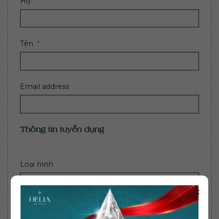
Họ
Tên
Email address
Thông tin tuyển dụng
Loại hình
×
Vị trí