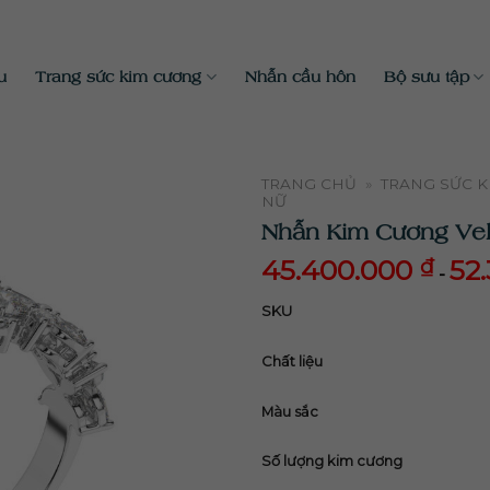
u
Trang sức kim cương
Nhẫn cầu hôn
Bộ sưu tập
TRANG CHỦ
»
TRANG SỨC 
NỮ
Nhẫn Kim Cương Ve
45.400.000
₫
52
-
45.400.000
52.
₫
SKU
Chất liệu
Màu sắc
Số lượng kim cương