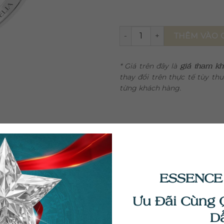
Nhẫn Kim Cương Vela NU189
THÊM VÀO 
* Giá trên đây là
giá tham k
thay đổi trên thực tế tùy th
từng khách hàng.
ESSENCE
Ưu Đãi Cùng 
D