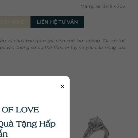
Marquise: 3x15 x 20v
 số lượng
LIÊN HỆ TƯ VẤN
GIỎ HÀNG
hảo
và chưa bao gồm giá viên chủ kim cương. Giá có thể
uộc vào thông số cụ thể theo ni tay và yêu cầu riêng của
×
 OF LOVE
Quà Tặng Hấp
ẫn