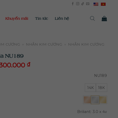
Khuyến mãi
Tin tức
Liên hệ
KIM CƯƠNG
»
NHẪN KIM CƯƠNG
»
NHẪN KIM CƯƠNG
la NU189
.300.000
₫
300.000
₫
NU189
14K
18K
Briliant: 3.0 x 4v