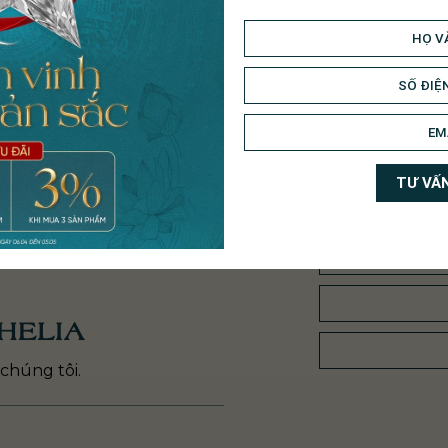
Nhẫn Kim Cương Nữ
Nhẫn Kim Cương Nữ
NU012
VNU128
29.400.000
₫
42.700.000
₫
HELIA
chúng tôi.