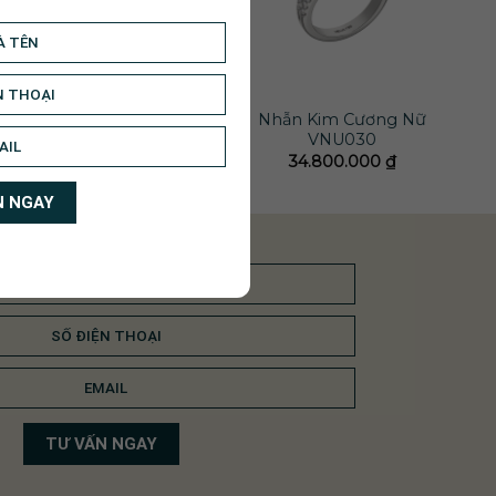
Nhẫn Kim Cương Nữ
Nhẫn Kim Cương Nữ
VNU018
VNU030
14.200.000
₫
34.800.000
₫