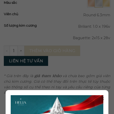
Màu sắc
Viên chủ
Round 6.3mm
Số lượng kim cương
Briliant: 1.0 x 196v
Baguette: 2x15 x 28v
Nhẫn Kim Cương Nữ VNU281 số lượng
THÊM VÀO GIỎ HÀNG
LIÊN HỆ TƯ VẤN
* Giá trên đây là
giá tham khảo
và chưa bao gồm giá viên
chủ kim cương. Giá có thể thay đổi trên thực tế tùy thuộc
vào thông số cụ thể theo ni tay và yêu cầu riêng của từng
khách hàng.
×