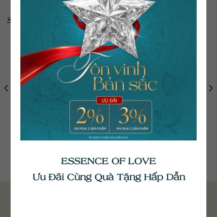
SẢN PHẨM TƯƠNG TỰ
Nhẫn Kim Cương Nữ
Nhẫn Kim Cương Nữ
VNU030
VNU090
ESSENCE OF LOVE
34.800.000
₫
50.900.000
₫
Ưu Đãi Cùng Quà Tặng Hấp Dẫn