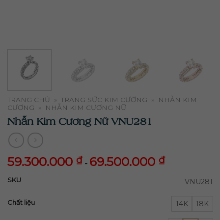
TRANG CHỦ
»
TRANG SỨC KIM CƯƠNG
»
NHẪN KIM
CƯƠNG
»
NHẪN KIM CƯƠNG NỮ
Nhẫn Kim Cương Nữ VNU281
59.300.000
₫
69.500.000
₫
-
59.300.000
69.500.000
₫
₫
SKU
VNU281
Chất liệu
14K
18K