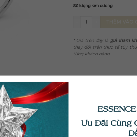
Số lượng kim cương
Nhẫn Kim Cương Nữ VNU025
THÊM VÀO 
* Giá trên đây là
giá tham k
thay đổi trên thực tế tùy th
từng khách hàng.
ESSENCE
Ưu Đãi Cùng 
D