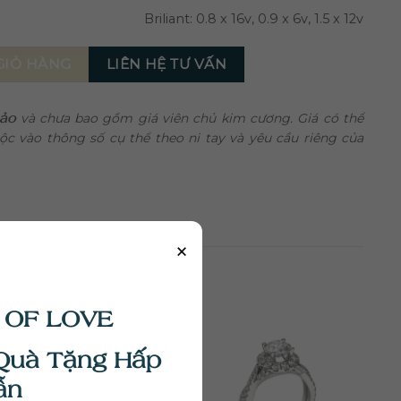
Briliant: 0.8 x 16v, 0.9 x 6v, 1.5 x 12v
7 số lượng
LIÊN HỆ TƯ VẤN
GIỎ HÀNG
hảo
và chưa bao gồm giá viên chủ kim cương. Giá có thể
uộc vào thông số cụ thể theo ni tay và yêu cầu riêng của
×
 OF LOVE
Quà Tặng Hấp
ẫn