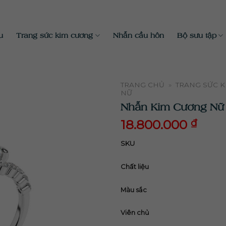
u
Trang sức kim cương
Nhẫn cầu hôn
Bộ sưu tập
TRANG CHỦ
»
TRANG SỨC 
NỮ
Nhẫn Kim Cương N
18.800.000
₫
18.800.000
₫
SKU
Chất liệu
Màu sắc
Viên chủ