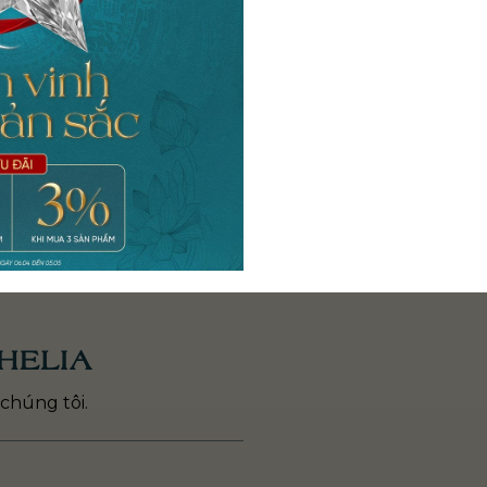
Nhẫn Kim Cương
Nhẫn Kim Cương
NU094
NU080
46.400.000
₫
82.500.000
₫
HELIA
chúng tôi.