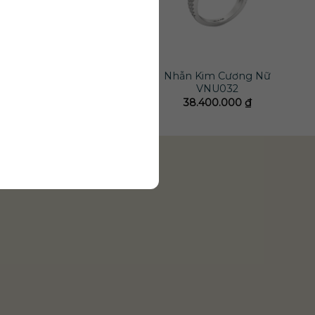
Nhẫn Kim Cương Nữ
Nhẫn Kim Cương Nữ
NU091
VNU032
122.800.000
₫
38.400.000
₫