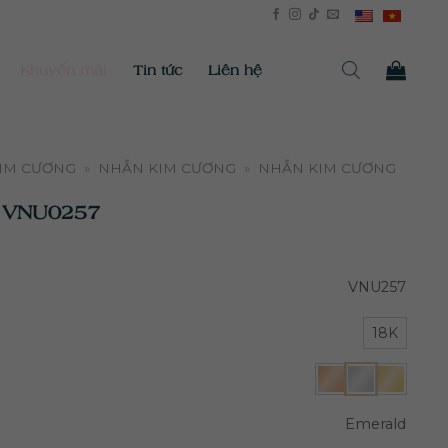
Khuyến mãi
Tin tức
Liên hệ
KIM CƯƠNG
»
NHẪN KIM CƯƠNG
»
NHẪN KIM CƯƠNG
ữ VNU0257
VNU257
18K
Emerald