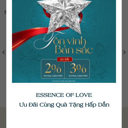
SẢN PHẨM TƯƠNG TỰ
Nhẫn Cưới The
Nhẫn Cưới Flux ND149 –
Appointment
ND150
ESSENCE OF LOVE
25.900.000
₫
14.200.000
₫
Ưu Đãi Cùng Quà Tặng Hấp Dẫn