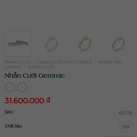
TRANG CHỦ
»
TRANG SỨC KIM CƯƠNG
»
NHẪN KIM
CƯƠNG
»
NHẪN CƯỚI
Nhẫn Cưới Gemmic
31.600.000
₫
31.600.000
₫
SKU
ND118
Chất liệu
18K