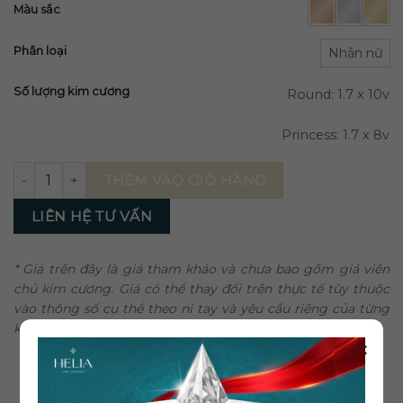
Màu sắc
Phân loại
Nhẫn nữ
Số lượng kim cương
Round: 1.7 x 10v
Princess: 1.7 x 8v
Nhẫn Cưới Gemmic số lượng
THÊM VÀO GIỎ HÀNG
LIÊN HỆ TƯ VẤN
* Giá trên đây là giá tham khảo và chưa bao gồm giá viên
chủ kim cương. Giá có thể thay đổi trên thực tế tùy thuộc
vào thông số cụ thể theo ni tay và yêu cầu riêng của từng
khách hàng.
×