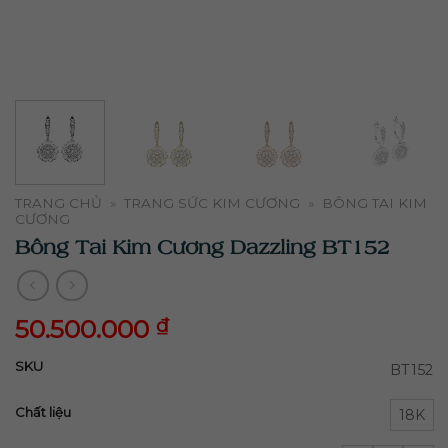
TRANG CHỦ
»
TRANG SỨC KIM CƯƠNG
»
BÔNG TAI KIM
CƯƠNG
Bông Tai Kim Cương Dazzling BT152
50.500.000
₫
50.500.000
₫
SKU
BT152
Chất liệu
18K