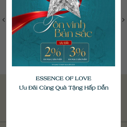
Bông Tai Kim Cương H-
Bông Tai Kim Cương
Infinity BT144
BT036
37.800.000
₫
38.800.000
₫
ESSENCE OF LOVE
Ưu Đãi Cùng Quà Tặng Hấp Dẫn
NHẬN TƯ VẤN TỪ HELIA
Đăng ký ngay để nhận tư vấn từ chúng tôi.