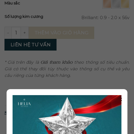
Màu sắc
Số lượng kim cương
Brilliant: 0.9 - 2.0 x 56v
Bông Tai Kim Cương Dazzling BT152 số lượng
THÊM VÀO GIỎ HÀNG
LIÊN HỆ TƯ VẤN
* Giá trên đây là
Giá tham khảo
theo thông số tiêu chuẩn.
Giá có thể thay đổi tùy thuộc vào thông số cụ thể và yêu
cầu riêng của từng khách hàng.
×
SẢN PHẨM TƯƠNG TỰ