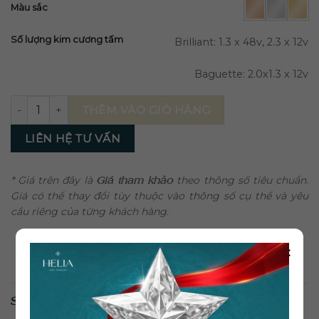
Màu sắc
Số lượng kim cương tấm
Brilliant: 1.3 x 48v, 2.3 x 12v
Baguette: 2.0x1.3 x 12v
Bông Tai Kim Cương BT017 số lượng
THÊM VÀO GIỎ HÀNG
LIÊN HỆ TƯ VẤN
* Giá trên đây là
Giá tham khảo
theo thông số tiêu chuẩn.
Giá có thể thay đổi tùy thuộc vào thông số cụ thể và yêu
cầu riêng của từng khách hàng.
×
SẢN PHẨM TƯƠNG TỰ