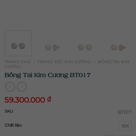
TRANG CHỦ
»
TRANG SỨC KIM CƯƠNG
»
BÔNG TAI KIM
CƯƠNG
Bông Tai Kim Cương BT017
59.300.000
₫
59.300.000
₫
SKU
BT017
Chất liệu
18K