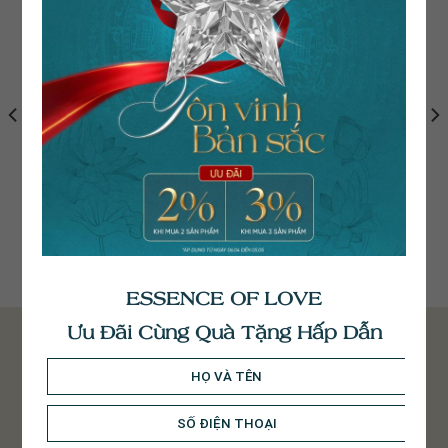
Bông Tai Kim Cương
Bông Tai Kim Cương
BT046
Infinity N BT141
96.500.000
₫
43.100.000
₫
ESSENCE OF LOVE
Ưu Đãi Cùng Quà Tặng Hấp Dẫn
NHẬN TƯ VẤN TỪ HELIA
Đăng ký ngay để nhận tư vấn từ chúng tôi.