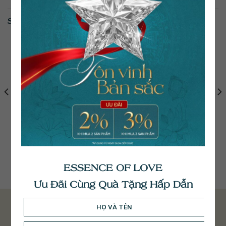
SẢN PHẨM TƯƠNG TỰ
Bông Tai Kim Cương
Bông Tai Kim Cương
BT013
BT108
ESSENCE OF LOVE
52.700.000
₫
25.100.000
₫
Ưu Đãi Cùng Quà Tặng Hấp Dẫn