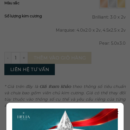
Màu sắc
Số lượng kim cương
Brilliant: 3.0 x 2v
Marquise: 4.0x2.0 x 2v, 4.5x2.5 x 2v
Pear: 5.0x3.0
Bông Tai Kim Cương Aurora BT201 số lượng
THÊM VÀO GIỎ HÀNG
LIÊN HỆ TƯ VẤN
* Giá trên đây là
Giá tham khảo
theo thông số tiêu chuẩn
và chưa bao gồm viên chủ kim cương. Giá có thể thay đổi
tùy thuộc vào thông số cụ thể và yêu cầu riêng của từng
khách hàng.
×