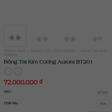
TRANG CHỦ
»
TRANG SỨC KIM CƯƠNG
»
BÔNG TAI KIM
CƯƠNG
Bông Tai Kim Cương Aurora BT201
72.000.000
₫
72.000.000
₫
SKU
BT201
Chất liệu
18K