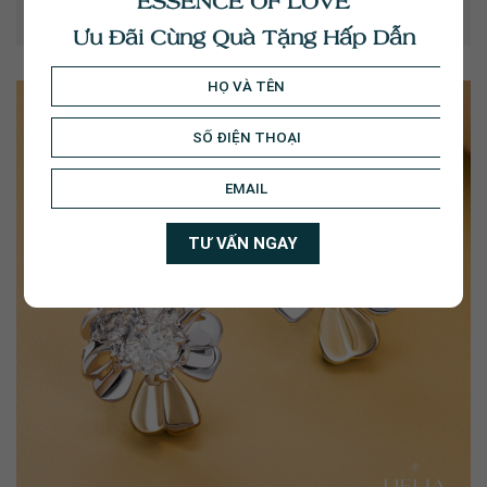
ESSENCE OF LOVE
Bông tai Zahra BT157 với kiểu dáng Drop thanh lịch và
mềm mại.
Ưu Đãi Cùng Quà Tặng Hấp Dẫn