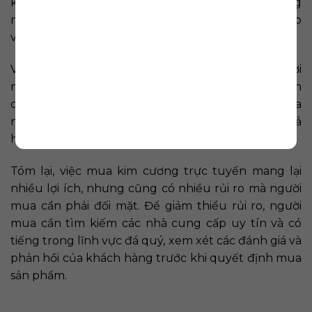
không tìm được cửa hàng uy tín và có tiếng trong
ngành, bạn có thể mua sản phẩm với giá cao hơn so
với giá trị thực.
Việc mua trang sức kim cương online đòi hỏi người
mua phải tìm kiếm nhà cung cấp uy tín và đáng tin
cậy. Nếu không đảm bảo được sự đáng tin cậy của
nhà bán hàng, bạn có thể mua phải sản phẩm giả
hoặc sản phẩm không đúng chất lượng.
Tóm lại, việc mua kim cương trực tuyến mang lại
nhiều lợi ích, nhưng cũng có nhiều rủi ro mà người
mua cần phải đối mặt. Để giảm thiểu rủi ro, người
mua cần tìm kiếm các nhà cung cấp uy tín và có
tiếng trong lĩnh vực đá quý, xem xét các đánh giá và
phản hồi của khách hàng trước khi quyết định mua
sản phẩm.