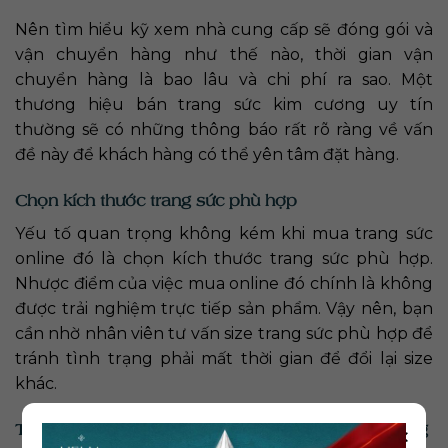
Nên tìm hiểu kỹ xem nhà cung cấp sẽ đóng gói và
vận chuyển hàng như thế nào, thời gian vận
chuyển hàng là bao lâu và chi phí ra sao. Một
thương hiệu bán trang sức kim cương uy tín
thường sẽ có những thông báo rất rõ ràng về vấn
đề này để khách hàng có thể yên tâm đặt hàng.
Chọn kích thước trang sức phù hợp
Yếu tố quan trọng không kém khi mua trang sức
online đó là chọn kích thước trang sức phù hợp.
Nhược điểm của việc mua online đó chính là không
được trải nghiệm trực tiếp sản phẩm. Vậy nên, bạn
cần nhờ nhân viên tư vấn size trang sức phù hợp để
tránh tình trạng phải mất thời gian để đổi lại size
khác.
Tham khảo thêm:
Đầu tư vào kim cương: Khả năng
×