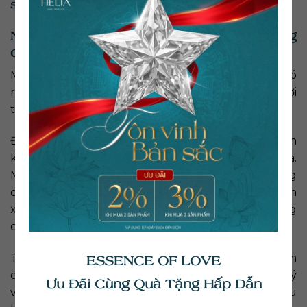
sinh lời và rủi ro
Những rủi ro khi mua trang sức kim cương
online
Mặc dù việc mua trang sức kim cương online có
nhiều lợi ích song vẫn tiềm ẩn nhiều rủi ro mà người
tiêu dùng khó có thể lường trước
Đầu tiên là rủi ro về chất lượng sản phẩm khi bạn
không được xem sản phẩm trực tiếp trước khi mua.
Một số đơn vị bán hàng trực tuyến có thể sử dụng
các hình ảnh hoặc mô tả sản phẩm không chính
xác, dẫn đến việc mua phải sản phẩm không đúng
chất lượng.
Tiếp theo là rủi ro về giá cả. Mua trang sức kim
ESSENCE OF LOVE
cương trực tuyến đôi khi khó đảm bảo giá cả hợp lý
Ưu Đãi Cùng Quà Tặng Hấp Dẫn
và so sánh giá với các nhà cung cấp khác. Nếu