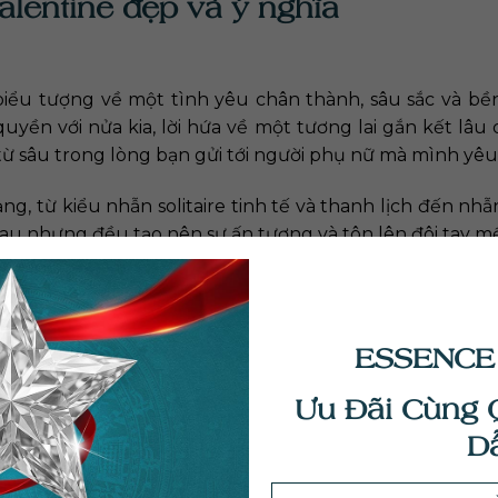
alentine đẹp và ý nghĩa
ểu tượng về một tình yêu chân thành, sâu sắc và bền
ền với nửa kia, lời hứa về một tương lai gắn kết lâu dà
ừ sâu trong lòng bạn gửi tới người phụ nữ mà mình yêu
ng, từ kiểu nhẫn solitaire tinh tế và thanh lịch đến nhẫ
u nhưng đều tạo nên sự ấn tượng và tôn lên đôi tay m
cương sang trọng và thời thượng nhất 2025.
ESSENCE
Ưu Đãi Cùng 
D