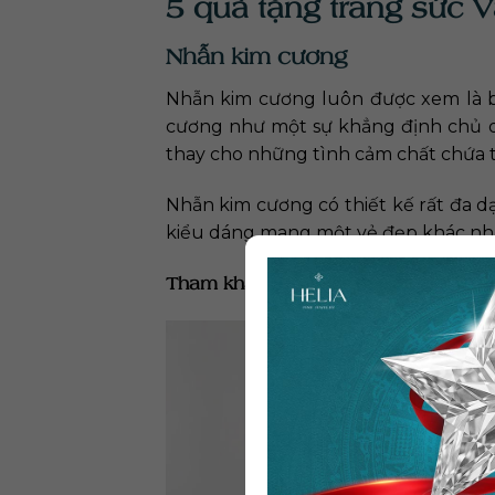
5 quà tặng trang sức V
Nhẫn kim cương
Nhẫn kim cương luôn được xem là bi
cương như một sự khẳng định chủ quy
thay cho những tình cảm chất chứa t
Nhẫn kim cương có thiết kế rất đa dạ
kiểu dáng mang một vẻ đẹp khác nha
Tham khảo thêm
50+ Mẫu nhẫn kim 
: