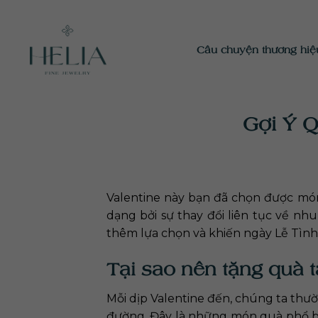
Chuyển
đến
nội
Câu chuyện thương hiệ
dung
Gợi Ý 
Valentine này bạn đã chọn được mó
dạng bởi sự thay đổi liên tục về nh
thêm lựa chọn và khiến ngày Lễ Tình
Tại sao nên tặng quà 
Mỗi dịp Valentine đến, chúng ta th
đường. Đây là những món quà phổ biế