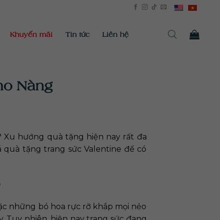
Khuyến mãi
Tin tức
Liên hệ
ho Nàng
 Xu hướng quà tặng hiện nay rất đa
á quà tặng trang sức Valentine để có
?
ặc những bó hoa rực rỡ khắp mọi nẻo
. Tuy nhiên, hiện nay trang sức đang