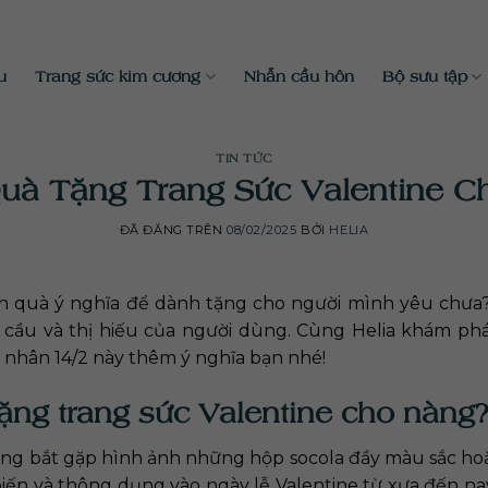
u
Trang sức kim cương
Nhẫn cầu hôn
Bộ sưu tập
TIN TỨC
Quà Tặng Trang Sức Valentine C
ĐÃ ĐĂNG TRÊN
08/02/2025
BỞI
HELIA
n quà ý nghĩa để dành tặng cho người mình yêu chưa?
u cầu và thị hiếu của người dùng. Cùng Helia khám ph
 nhân 14/2 này thêm ý nghĩa bạn nhé!
tặng trang sức Valentine cho nàng
ường bắt gặp hình ảnh những hộp socola đầy màu sắc ho
n và thông dụng vào ngày lễ Valentine từ xưa đến nay