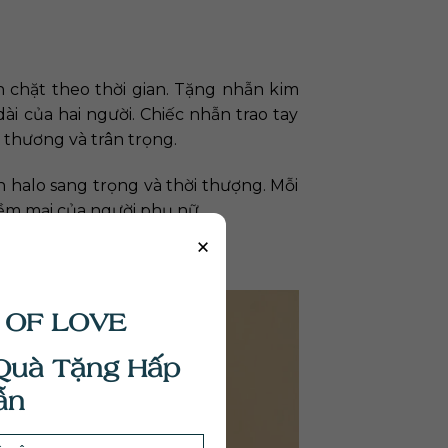
 chặt theo thời gian. Tặng nhẫn kim
i của hai người. Chiếc nhẫn trao tay
 thương và trân trọng.
n halo sang trọng và thời thượng. Mỗi
ềm mại của người phụ nữ.
×
 OF LOVE
Quà Tặng Hấp
ẫn