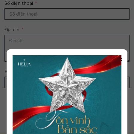
Số điện thoại
Địa chỉ
×
Bạn biết Helia từ đâu?
ĐĂNG KÝ NGAY