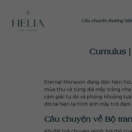
Chuyển
đến
nội
Câu chuyện thương hiệ
dung
Cumulus |
Eternal Monsoon đang dần hiện hữu
mùa thu và từng dải mây trắng nhẹ t
cảm giác tự do và phóng khoáng tựa
đời tái hiện lại hình ảnh mây trời đậ
Câu chuyện về Bộ tra
Khi đất trời chuyển mình, hơi thở c