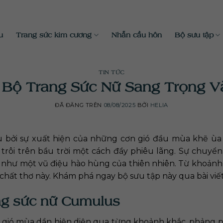
u
Trang sức kim cương
Nhẫn cầu hôn
Bộ sưu tập
TIN TỨC
 Bộ Trang Sức Nữ Sang Trọng V
ĐÃ ĐĂNG TRÊN
08/08/2025
BỞI
HELIA
 bởi sự xuất hiện của những cơn gió đầu mùa khẽ ùa 
rôi trên bầu trời một cách đầy phiêu lãng. Sự chuyển
 như một vũ điệu hào hùng của thiên nhiên. Từ khoảnh
m chất thơ này. Khám phá ngay bộ sưu tập này qua bài viết
ng sức nữ Cumulus
ủa gió mùa dần hiện diện qua từng khoảnh khắc, phảng