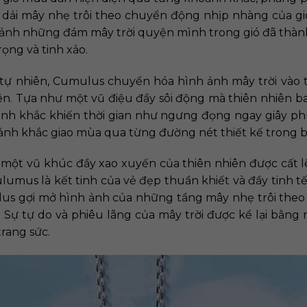
dải mây nhẹ trôi theo chuyển động nhịp nhàng của gió
h ảnh những đám mây trời quyện mình trong gió đã thà
ọng và tinh xảo.
 tự nhiên, Cumulus chuyển hóa hình ảnh mây trời vào
nhiên. Tựa như một vũ điệu đầy sôi động mà thiên nhiên 
nh khắc khiến thời gian như ngưng đọng ngay giây ph
ảnh khắc giao mùa qua từng đường nét thiết kế trong 
một vũ khúc đầy xao xuyến của thiên nhiên được cất l
lumus là kết tinh của vẻ đẹp thuần khiết và đầy tinh tế
ulus gợi mở hình ảnh của những tầng mây nhẹ trôi the
ự tự do và phiêu lãng của mây trời được kể lại bằng ng
rang sức.