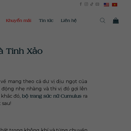
Khuyến mãi
Tin tức
Liên hệ
à Tinh Xảo
về mang theo cả dư vị dịu ngọt của
 động nhẹ nhàng và thi vị đó gợi lên
bộ trang sức nữ Cumulus
 khắc đó,
ra
 sau!
 phất trong không khí và từng chuyển