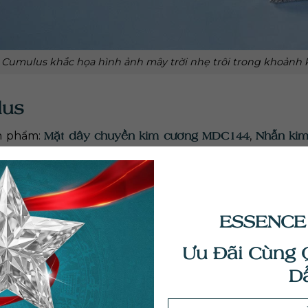
 Cumulus khắc họa hình ảnh mây trời nhẹ trôi trong khoảnh 
lus
Mặt dây chuyền kim cương MDC144
Nhẫn ki
n phẩm:
,
5
. Thiết kế nổi bật với viền kim cương rực rỡ xung quan
đối lập độc đáo về mặt thị giác. Từng món trang sức 
tiết, mang đến một vẻ đẹp sang trọng và thời thượng cho
ESSENCE
Ưu Đãi Cùng 
D