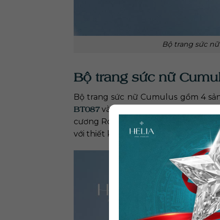
Bộ trang sức nữ
Bộ trang sức nữ Cumu
Bộ trang sức nữ Cumulus gồm 4 sả
BT087
Vòng tay kim cương VT00
và
cương Round và Baguette tạo nên sự 
với thiết kế tinh xảo trong từng chi 