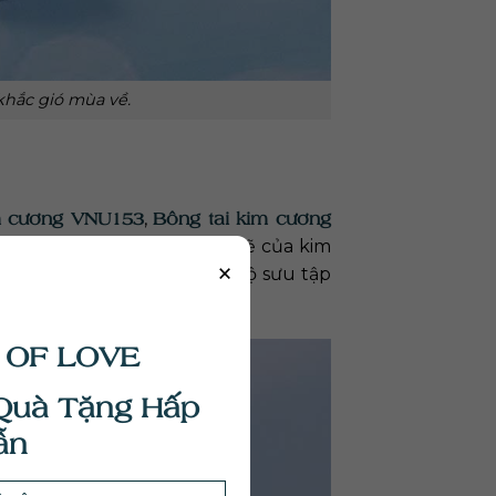
khắc gió mùa về.
m cương VNU153
Bông tai kim cương
,
h, ở giữa là sự sắp xếp xen kẽ của kim
×
giữ được vẻ đẹp riêng của bộ sưu tập
 phái đẹp.
 OF LOVE
Quà Tặng Hấp
ẫn