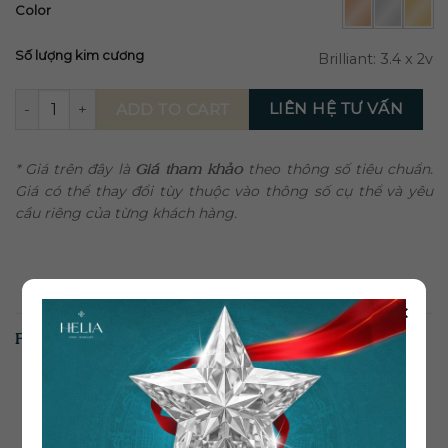
Color
Số lượng kim cương
Brilliant: 3.4 x 2v
Bông Tai Kim Cương Zahra-G BT150 quantity
LIÊN HỆ TƯ VẤN
ADD TO CART
* Giá trên đây là
Giá tham khảo
theo thông số tiêu chuẩn.
Giá có thể thay đổi tùy thuộc vào thông số cụ thể và yêu
cầu riêng của từng khách hàng.
×
RELATED PRODUCTS