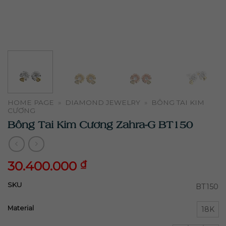
HOME PAGE
»
DIAMOND JEWELRY
»
BÔNG TAI KIM
CƯƠNG
Bông Tai Kim Cương Zahra-G BT150
30.400.000
₫
30.400.000
₫
SKU
BT150
Material
18K