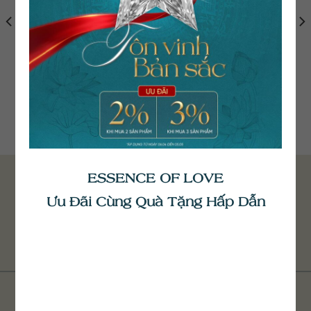
Bông Tai Kim Cương
Bông Tai Kim Cương
BT073
BT063
82.200.000
₫
45.700.000
₫
ESSENCE OF LOVE
Ưu Đãi Cùng Quà Tặng Hấp Dẫn
GET ADVICE FROM HELIA
Register now to receive advice from us.