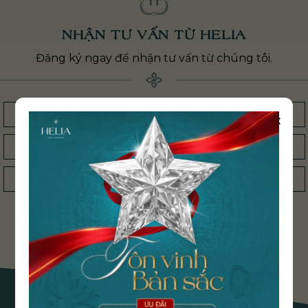
NHẬN TƯ VẤN TỪ HELIA
Đăng ký ngay để nhận tư vấn từ chúng tôi.
×