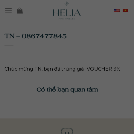
Chuyển
đến
nội
dung
TN – 0867477845
Chúc mừng TN, bạn đã trúng giải: VOUCHER 3%
Có thể bạn quan tâm