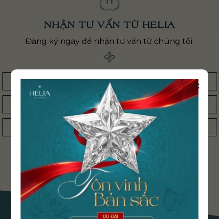
NHẬN TƯ VẤN TỪ HELIA
Đăng ký ngay để nhận tư vấn từ chúng tôi.
×