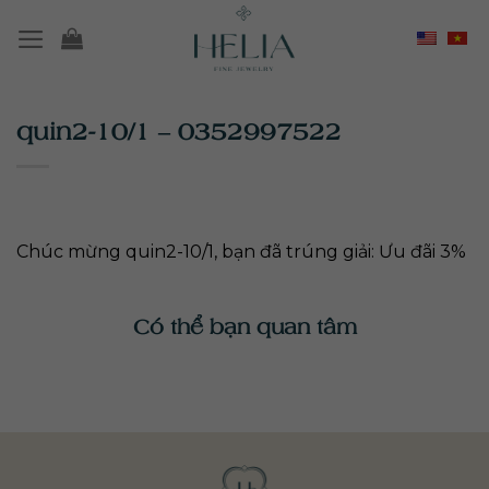
Chuyển
đến
nội
dung
quin2-10/1 – 0352997522
Chúc mừng quin2-10/1, bạn đã trúng giải: Ưu đãi 3%
Có thể bạn quan tâm