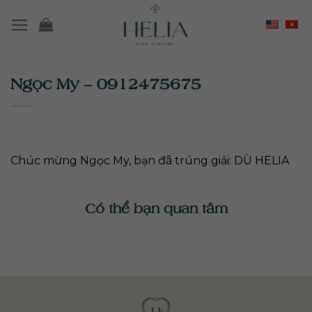
Chuyển
đến
nội
dung
Ngọc My – 0912475675
Chúc mừng Ngọc My, bạn đã trúng giải: DÙ HELIA
Có thể bạn quan tâm