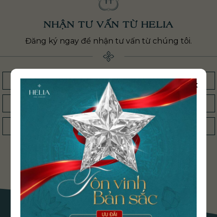
NHẬN TƯ VẤN TỪ HELIA
Đăng ký ngay để nhận tư vấn từ chúng tôi.
×